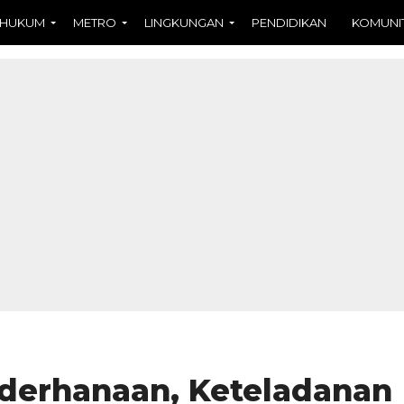
HUKUM
METRO
LINGKUNGAN
PENDIDIKAN
KOMUNI
ederhanaan, Keteladanan