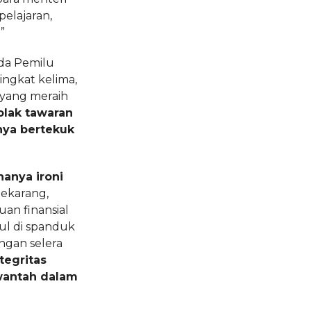
elajaran,
”
ada Pemilu
ringkat kelima,
 yang meraih
lak tawaran
nya bertekuk
hanya ironi
ekarang,
an finansial
ul di spanduk
ngan selera
tegritas
ewantah dalam