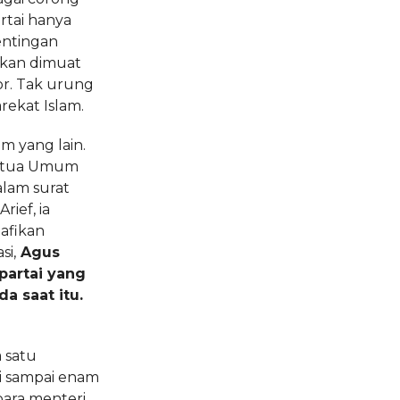
rtai hanya
entingan
akan dimuat
or. Tak urung
arekat Islam.
m yang lain.
 Ketua Umum
alam surat
ief, ia
afikan
si,
Agus
artai yang
a saat itu.
 satu
i sampai enam
 para menteri