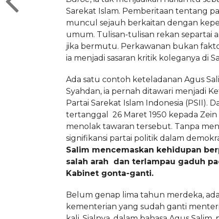
Sarekat Islam. Pemberitaan tentang pa
muncul sejauh berkaitan dengan kep
umum. Tulisan-tulisan rekan separtai 
jika bermutu. Perkawanan bukan fakt
ia menjadi sasaran kritik koleganya di S
Ada satu contoh keteladanan Agus Sali
Syahdan, ia pernah ditawari menjadi
Partai Sarekat Islam Indonesia (PSII). D
tertanggal 26 Maret 1950 kepada Zein Ar
menolak tawaran tersebut. Tanpa men
signifikansi partai politik dalam demokra
Salim mencemaskan kehidupan berp
salah arah dan terlampau gaduh pad
Kabinet gonta-ganti.
Belum genap lima tahun merdeka, ada
kementerian yang sudah ganti menter
kali. Sialnya, dalam bahasa Agus Salim,