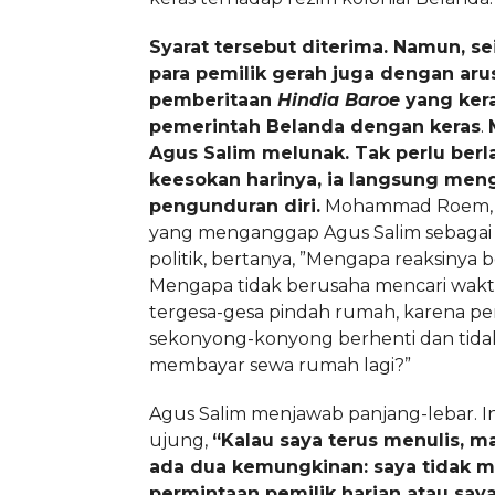
Syarat tersebut diterima. Namun, se
para pemilik gerah juga dengan aru
pemberitaan
Hindia Baroe
yang kera
pemerintah Belanda dengan keras
.
Agus Salim melunak. Tak perlu ber
keesokan harinya, ia langsung men
pengunduran diri.
Mohammad Roem, s
yang menganggap Agus Salim sebagai
politik, bertanya, ”Mengapa reaksinya 
Mengapa tidak berusaha mencari waktu
tergesa-gesa pindah rumah, karena p
sekonyong-konyong berhenti dan tida
membayar sewa rumah lagi?”
Agus Salim menjawab panjang-lebar. In
ujung,
“Kalau saya terus menulis, m
ada dua kemungkinan: saya tidak 
permintaan pemilik harian atau sa