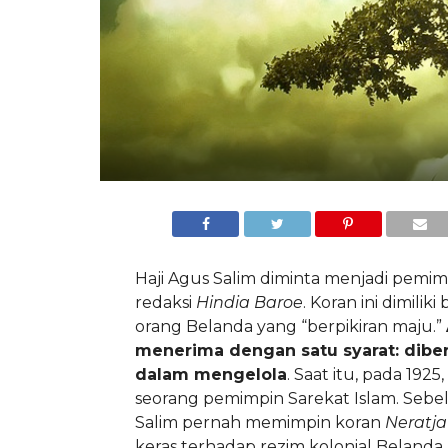
Haji Agus Salim diminta menjadi pemim
redaksi
Hindia Baroe
. Koran ini dimilik
orang Belanda yang “berpikiran maju.”
menerima dengan satu syarat: dibe
dalam mengelola
. Saat itu, pada 1925,
seorang pemimpin Sarekat Islam. Seb
Salim pernah memimpin koran
Neratja
keras terhadap rezim kolonial Belanda.