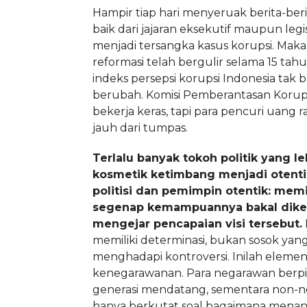
Hampir tiap hari menyeruak berita-berita
baik dari jajaran eksekutif maupun legis
menjadi tersangka kasus korupsi. Maka
reformasi telah bergulir selama 15 tah
indeks persepsi korupsi Indonesia tak 
berubah. Komisi Pemberantasan Korups
bekerja keras, tapi para pencuri uang r
jauh dari tumpas.
Terlalu banyak tokoh politik yang l
kosmetik ketimbang menjadi otentik
politisi dan pemimpin otentik: memil
segenap kemampuannya bakal dike
mengejar pencapaian visi tersebut.
memiliki determinasi, bukan sosok yang 
menghadapi kontroversi. Inilah eleme
kenegarawanan. Para negarawan berpik
generasi mendatang, sementara non-
hanya berkutat soal bagaimana menan