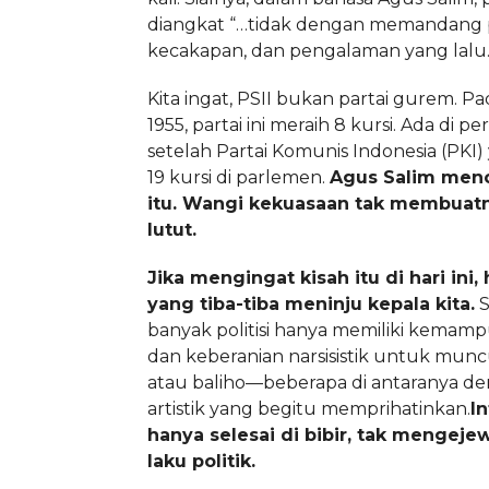
diangkat “…tidak dengan memandang p
kecakapan, dan pengalaman yang lalu.
Kita ingat, PSII bukan partai gurem. P
1955, partai ini meraih 8 kursi. Ada di pe
setelah Partai Komunis Indonesia (PKI)
19 kursi di parlemen.
Agus Salim meno
itu. Wangi kekuasaan tak membuat
lutut.
Jika mengingat kisah itu di hari ini, 
yang tiba-tiba meninju kepala kita.
S
banyak politisi hanya memiliki kemampu
dan keberanian narsisistik untuk munc
atau baliho—beberapa di antaranya de
artistik yang begitu memprihatinkan.
In
hanya selesai di bibir, tak mengej
laku politik.