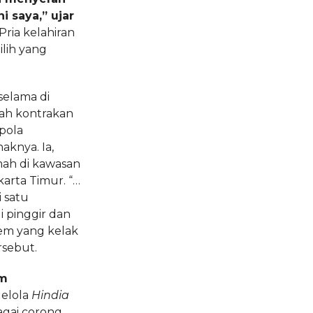
 saya,” ujar
ria kelahiran
lih yang
selama di
mah kontrakan
“pola
aknya. Ia,
mah di kawasan
karta Timur. “…
 satu
 pinggir dan
em yang kelak
rsebut.
im
elola
Hindia
bagai corong