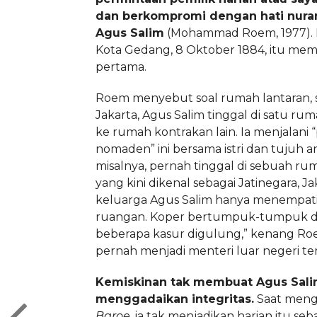
dan berkompromi dengan hati nurani
Agus Salim
(Mohammad Roem, 1977). P
Kota Gedang, 8 Oktober 1884, itu memi
pertama.
Roem menyebut soal rumah lantaran, 
Jakarta, Agus Salim tinggal di satu ru
ke rumah kontrakan lain. Ia menjalani 
nomaden” ini bersama istri dan tujuh an
misalnya, pernah tinggal di sebuah ru
yang kini dikenal sebagai Jatinegara, Ja
keluarga Agus Salim hanya menempati
ruangan. Koper bertumpuk-tumpuk di
beberapa kasur digulung,” kenang Ro
pernah menjadi menteri luar negeri te
Kemiskinan tak membuat Agus Sal
menggadaikan integritas.
Saat meng
Baroe
, ia tak menjadikan harian itu se