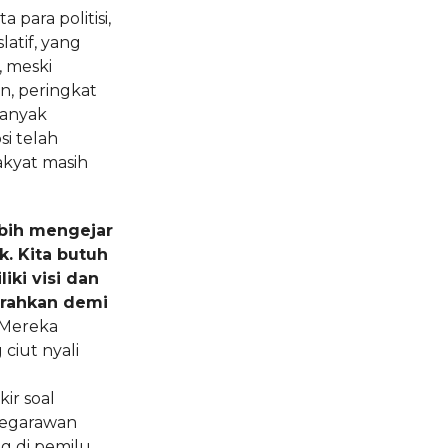
 para politisi,
latif, yang
, meski
un, peringkat
banyak
i telah
akyat masih
ebih mengejar
. Kita butuh
iki visi dan
rahkan demi
Mereka
ciut nyali
n
ir soal
negarawan
g di pemilu