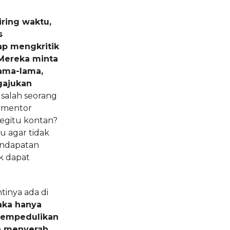
iring waktu,
s
p mengkritik
Mereka minta
lama-lama,
gajukan
alah seorang
 mentor
begitu kontan?
 agar tidak
endapatan
k dapat
tinya ada di
aka hanya
mempedulikan
ya menyerah