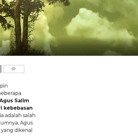
COMMENTS
pin
i beberapa
Agus Salim
ri kebebasan
 ia adalah salah
elumnya, Agus
yang dikenal