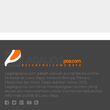
Lagaligopos.com adalah sebuah portal berita online
terbesar di Luwu Raya, meliputi Belopa, Palopo,
Masamba dan Malili. Sejak didirikan tahun 2012,
Lagaligopos.com terus menayangkan konten yang
akurat dan mencerahkan untuk memenuhi kebutuhan
informasi publik di Luwu Raya