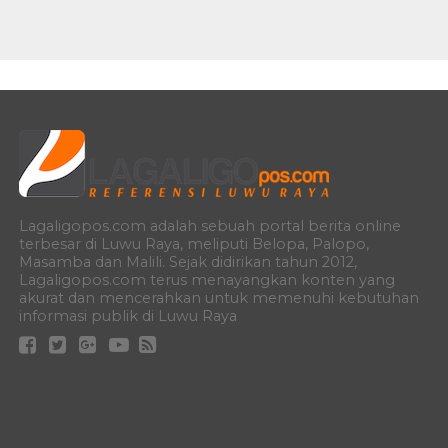
Lagaligopos.com adalah sebuah portal berita online
terbesar di Luwu Raya, meliputi Belopa, Palopo,
Masamba dan Malili. Sejak didirikan tahun 2012,
Lagaligopos.com terus menayangkan konten yang
akurat dan mencerahkan untuk memenuhi kebutuhan
informasi publik di Luwu Raya