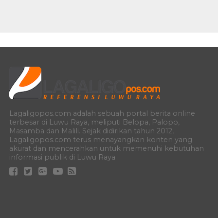
Lagaligopos.com adalah sebuah portal berita online
terbesar di Luwu Raya, meliputi Belopa, Palopo,
Masamba dan Malili. Sejak didirikan tahun 2012,
Lagaligopos.com terus menayangkan konten yang
akurat dan mencerahkan untuk memenuhi kebutuhan
informasi publik di Luwu Raya