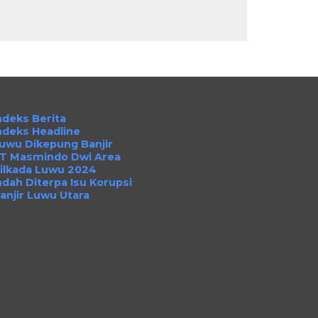
ndeks Berita
ndeks Headline
uwu Dikepung Banjir
T Masmindo Dwi Area
ilkada Luwu 2024
ndah Diterpa Isu Korupsi
anjir Luwu Utara