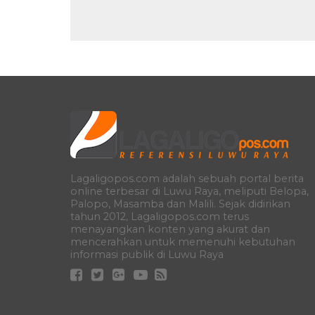
Lagaligopos.com adalah sebuah portal berita
online terbesar di Luwu Raya, meliputi Belopa,
Palopo, Masamba dan Malili. Sejak didirikan
tahun 2012, Lagaligopos.com terus
menayangkan konten yang akurat dan
mencerahkan untuk memenuhi kebutuhan
informasi publik di Luwu Raya