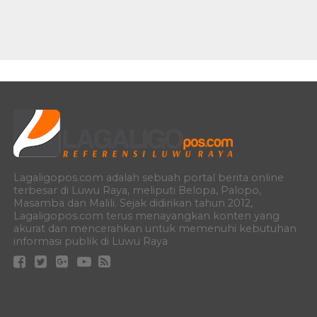
Lagaligopos.com adalah sebuah portal berita online
terbesar di Luwu Raya, meliputi Belopa, Palopo,
Masamba dan Malili. Sejak didirikan tahun 2012,
Lagaligopos.com terus menayangkan konten yang
akurat dan mencerahkan untuk memenuhi kebutuhan
informasi publik di Luwu Raya