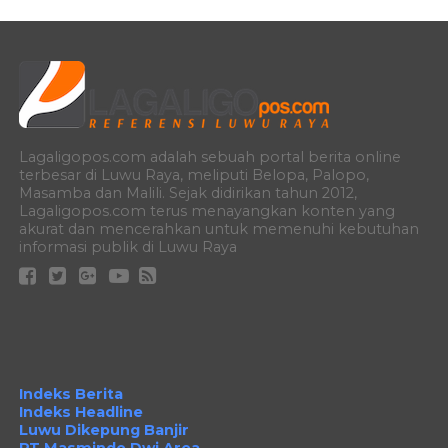
Lagaligopos.com adalah sebuah portal berita online
terbesar di Luwu Raya, meliputi Belopa, Palopo,
Masamba dan Malili. Sejak didirikan tahun 2012,
Lagaligopos.com terus menayangkan konten yang
akurat dan mencerahkan untuk memenuhi kebutuhan
informasi publik di Luwu Raya
Indeks Berita
Indeks Headline
Luwu Dikepung Banjir