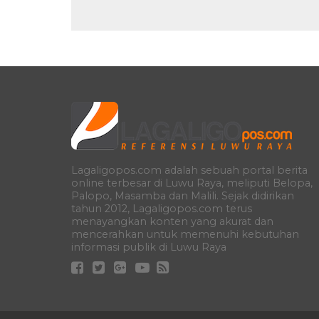
Lagaligopos.com adalah sebuah portal berita
online terbesar di Luwu Raya, meliputi Belopa,
Palopo, Masamba dan Malili. Sejak didirikan
tahun 2012, Lagaligopos.com terus
menayangkan konten yang akurat dan
mencerahkan untuk memenuhi kebutuhan
informasi publik di Luwu Raya