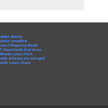
ndeks Berita
ndeks Headline
uwu Dikepung Banjir
T Masmindo Dwi Area
ilkada Luwu 2024
ndah Diterpa Isu Korupsi
anjir Luwu Utara