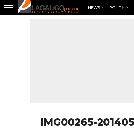
NEWS
POLITIK
IMG00265-201405