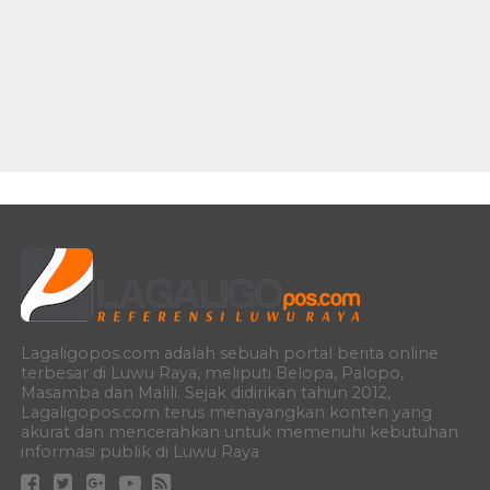
Lagaligopos.com adalah sebuah portal berita online
terbesar di Luwu Raya, meliputi Belopa, Palopo,
Masamba dan Malili. Sejak didirikan tahun 2012,
Lagaligopos.com terus menayangkan konten yang
akurat dan mencerahkan untuk memenuhi kebutuhan
informasi publik di Luwu Raya