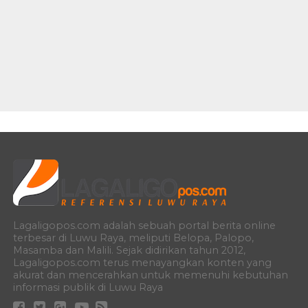
Lagaligopos.com adalah sebuah portal berita online
terbesar di Luwu Raya, meliputi Belopa, Palopo,
Masamba dan Malili. Sejak didirikan tahun 2012,
Lagaligopos.com terus menayangkan konten yang
akurat dan mencerahkan untuk memenuhi kebutuhan
informasi publik di Luwu Raya