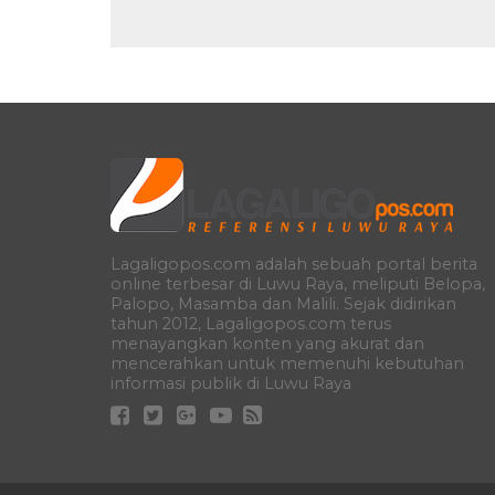
Lagaligopos.com adalah sebuah portal berita
online terbesar di Luwu Raya, meliputi Belopa,
Palopo, Masamba dan Malili. Sejak didirikan
tahun 2012, Lagaligopos.com terus
menayangkan konten yang akurat dan
mencerahkan untuk memenuhi kebutuhan
informasi publik di Luwu Raya