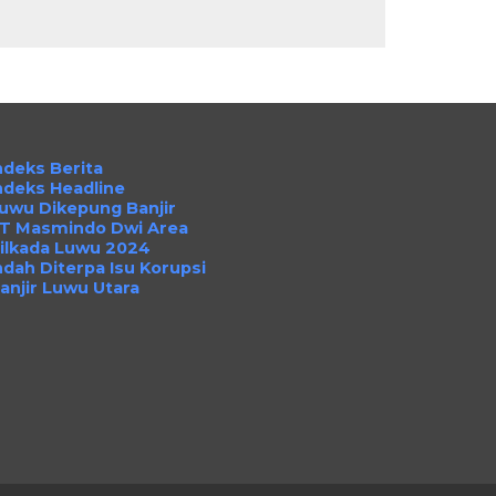
ndeks Berita
ndeks Headline
uwu Dikepung Banjir
T Masmindo Dwi Area
ilkada Luwu 2024
ndah Diterpa Isu Korupsi
anjir Luwu Utara