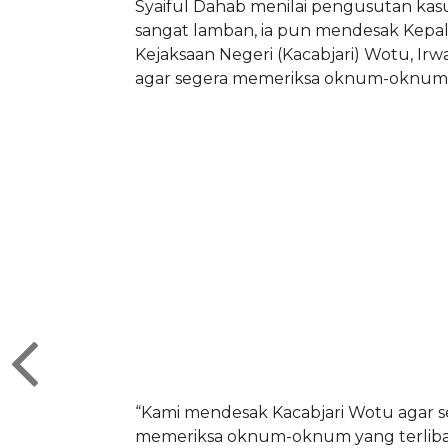
Syaiful Dahab menilai pengusutan kas
sangat lamban, ia pun mendesak Kepa
Kejaksaan Negeri (Kacabjari) Wotu, Ir
agar segera memeriksa oknum-oknum y
“Kami mendesak Kacabjari Wotu agar s
memeriksa oknum-oknum yang terliba