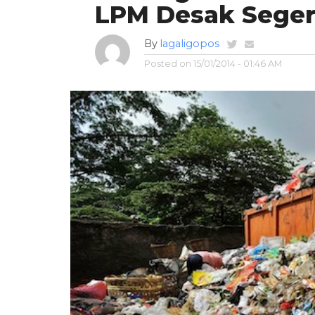
LPM Desak Segera
By
lagaligopos
Posted on
15/01/2014 - 01:46 AM