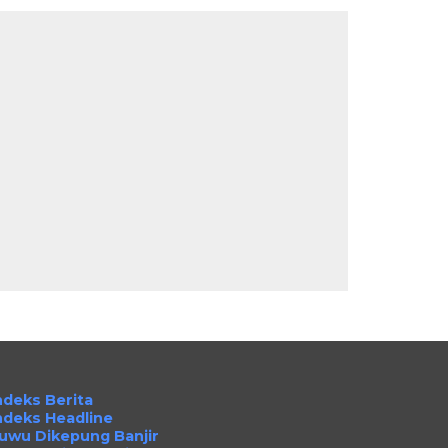
ndeks Berita
ndeks Headline
uwu Dikepung Banjir