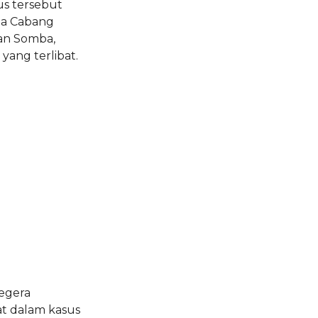
us tersebut
la Cabang
wan Somba,
ang terlibat.
egera
t dalam kasus