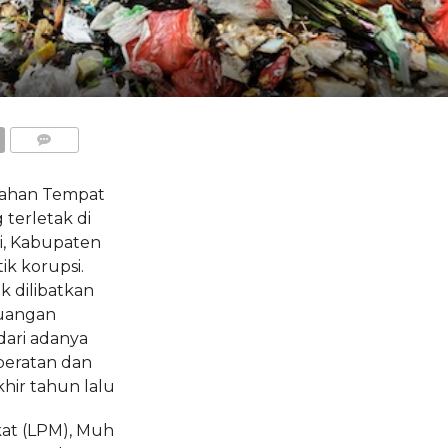
COMMENTS
 lahan Tempat
terletak di
, Kabupaten
k korupsi.
k dilibatkan
uangan
dari adanya
beratan dan
ir tahun lalu
at (LPM), Muh