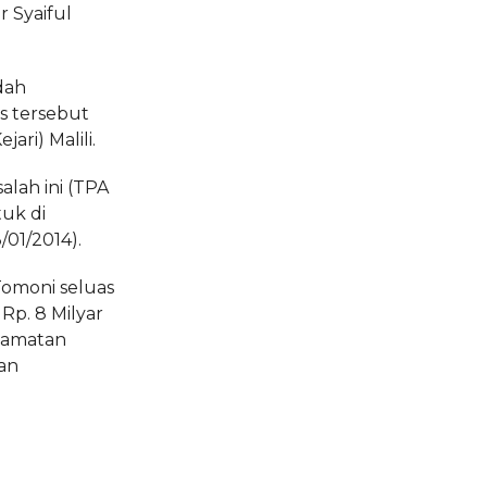
 Syaiful
dah
 tersebut
ari) Malili.
lah ini (TPA
tuk di
/01/2014).
omoni seluas
Rp. 8 Milyar
camatan
an