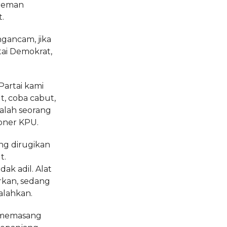
preman
.
gancam, jika
ai Demokrat,
Partai kami
, coba cabut,
alah seorang
oner KPU.
ng dirugikan
t.
ak adil. Alat
arkan, sedang
alahkan.
n memasang