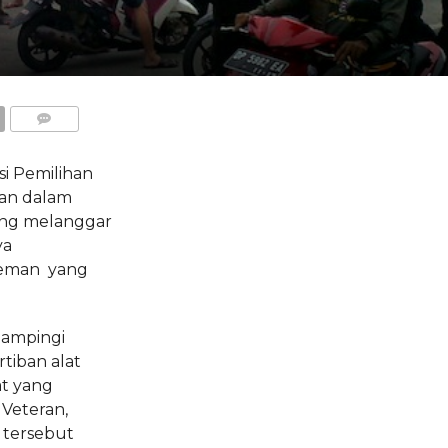
COMMENTS
si Pemilihan
an dalam
ang melanggar
ya
reman yang
idampingi
tiban alat
at yang
Veteran,
 tersebut