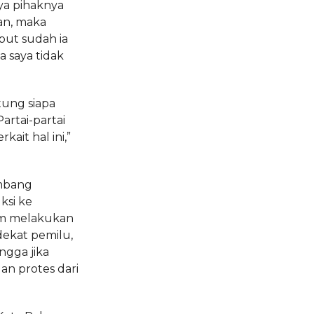
ya pihaknya
an, maka
but sudah ia
a saya tidak
ntung siapa
artai-partai
ait hal ini,”
ambang
ksi ke
am melakukan
dekat pemilu,
ngga jika
an protes dari