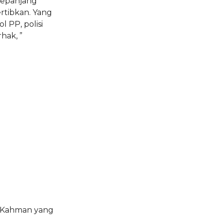
isepanjang
ertibkan. Yang
 PP, polisi
hak, ”
a Kahman yang