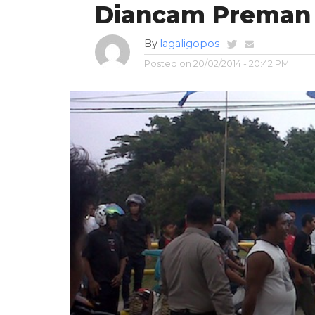
Diancam Preman
By
lagaligopos
Posted on
20/02/2014 - 20:42 PM