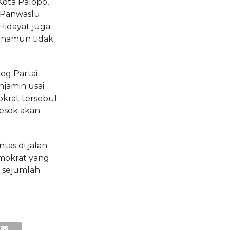
Kota Palopo,
 Panwaslu
Hidayat juga
i namun tidak
leg Partai
njamin usai
okrat tersebut
besok akan
tas di jalan
mokrat yang
h sejumlah