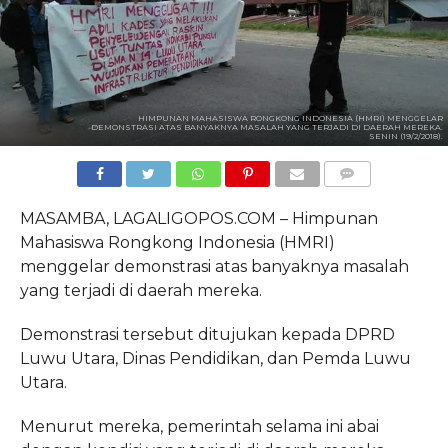
HIMPUNAN MAHASISWA RONGKONG INDONESIA (HMRI) MENGGELAR
DEMONSTRASI ATAS BANYAKNYA MASALAH YANG TERJADI DI DAERAH MEREKA.
SENIN (19/2/2018).
COMMENTS
MASAMBA, LAGALIGOPOS.COM – Himpunan
Mahasiswa Rongkong Indonesia (HMRI)
menggelar demonstrasi atas banyaknya masalah
yang terjadi di daerah mereka.
Demonstrasi tersebut ditujukan kepada DPRD
Luwu Utara, Dinas Pendidikan, dan Pemda Luwu
Utara.
Menurut mereka, pemerintah selama ini abai