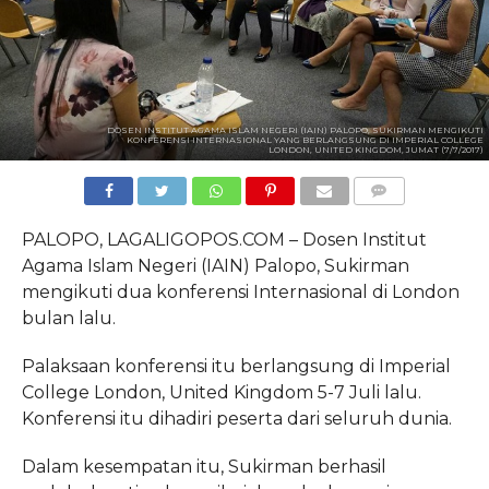
DOSEN INSTITUT AGAMA ISLAM NEGERI (IAIN) PALOPO, SUKIRMAN MENGIKUTI
KONFERENSI INTERNASIONAL YANG BERLANGSUNG DI IMPERIAL COLLEGE
LONDON, UNITED KINGDOM, JUMAT (7/7/2017)
COMMENTS
PALOPO, LAGALIGOPOS.COM – Dosen Institut
Agama Islam Negeri (IAIN) Palopo, Sukirman
mengikuti dua konferensi Internasional di London
bulan lalu.
Palaksaan konferensi itu berlangsung di Imperial
College London, United Kingdom 5-7 Juli lalu.
Konferensi itu dihadiri peserta dari seluruh dunia.
Dalam kesempatan itu, Sukirman berhasil