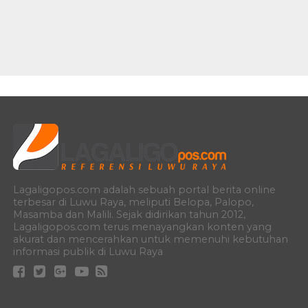
Lagaligopos.com adalah sebuah portal berita online
terbesar di Luwu Raya, meliputi Belopa, Palopo,
Masamba dan Malili. Sejak didirikan tahun 2012,
Lagaligopos.com terus menayangkan konten yang
akurat dan mencerahkan untuk memenuhi kebutuhan
informasi publik di Luwu Raya