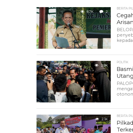
BERITA PI
8.7K
2
Cegah
Arisa
BELOPA
penyeb
kepada
POLITIK
2.8K
Basmi
Utang
PALOPO
mengata
otonom
BERITA PI
2.1K
Pilka
Terke