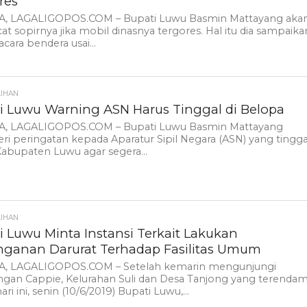
res
, LAGALIGOPOS.COM – Bupati Luwu Basmin Mattayang aka
 sopirnya jika mobil dinasnya tergores. Hal itu dia sampaika
acara bendera usai...
LIHAN
i Luwu Warning ASN Harus Tinggal di Belopa
, LAGALIGOPOS.COM – Bupati Luwu Basmin Mattayang
 peringatan kepada Aparatur Sipil Negara (ASN) yang tingga
 Kabupaten Luwu agar segera...
LIHAN
i Luwu Minta Instansi Terkait Lakukan
ganan Darurat Terhadap Fasilitas Umum
, LAGALIGOPOS.COM – Setelah kemarin mengunjungi
ngan Cappie, Kelurahan Suli dan Desa Tanjong yang terenda
hari ini, senin (10/6/2019) Bupati Luwu,...