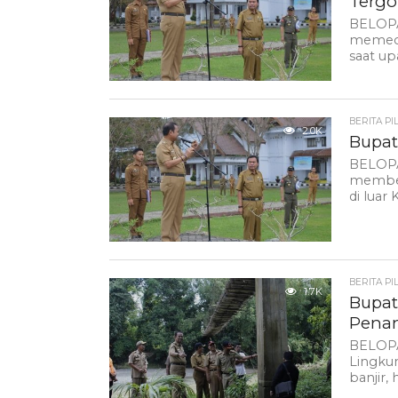
Tergo
BELOPA
memecat
saat up
BERITA PI
2.0K
Bupat
BELOPA
memberi
di luar
BERITA PI
1.7K
Bupat
Penan
BELOPA
Lingku
banjir, 