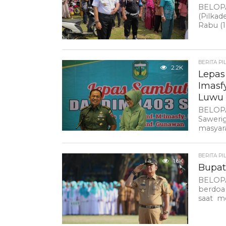
BELOPA
(Pilkad
Rabu (1
BERITA PI
2.2K
Lepas
Imasf
Luwu
BELOPA
Saweri
masyara
BERITA PI
1.6K
Bupat
BELOPA
berdoa
saat me