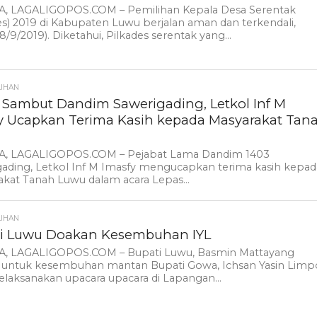
, LAGALIGOPOS.COM – Pemilihan Kepala Desa Serentak
es) 2019 di Kabupaten Luwu berjalan aman dan terkendali,
8/9/2019). Diketahui, Pilkades serentak yang...
LIHAN
 Sambut Dandim Sawerigading, Letkol Inf M
y Ucapkan Terima Kasih kepada Masyarakat Tan
, LAGALIGOPOS.COM – Pejabat Lama Dandim 1403
gading, Letkol Inf M Imasfy mengucapkan terima kasih kepad
kat Tanah Luwu dalam acara Lepas...
LIHAN
i Luwu Doakan Kesembuhan IYL
, LAGALIGOPOS.COM – Bupati Luwu, Basmin Mattayang
 untuk kesembuhan mantan Bupati Gowa, Ichsan Yasin Limp
laksanakan upacara upacara di Lapangan...