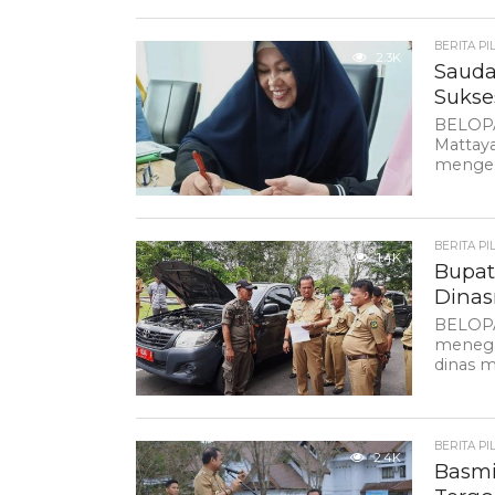
BERITA PI
2.3K
Sauda
Sukse
BELOPA
Mattay
mengen
BERITA PI
1.4K
Bupat
Dinas
BELOPA
menega
dinas m
BERITA PI
2.4K
Basmi