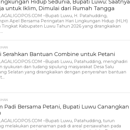
Lingkungan Hidup Sedunia, Bupati Luwu: Saatny
ja untuk Iklim, Dimulai dari Rumah Tangga
AGALIGOPOS.COM –Bupati Luwu, H. Patahudding,
in Apel Bersama Peringatan Hari Lingkungan Hidup (HLH)
a Tingkat Kabupaten Luwu Tahun 2026 yang dirangkaikan
..
LIHAN
i Serahkan Bantuan Combine untuk Petani
AGALIGOPOS.COM –Bupati Luwu, Patahudding, menghadiri
n syukuran dan tudang sipulung masyarakat Desa Salu
ng Selatan yang dirangkaikan dengan penyerahan bantuan
...
LIHAN
 Padi Bersama Petani, Bupati Luwu Canangkan
0
AGALIGOPOS.COM –Bupati Luwu, Patahudding, turun
ng melakukan penanaman padi di areal persawahan pada