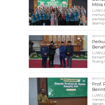
Mitr
LUWU,L
menunj
partis
disamp
BERITA PI
56
Perku
Benah
LUWU,L
bersam
Ruang R
BERITA PI
38
Prof.
Berin
LUWU,L
meneri
daerah,