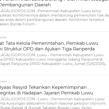
a Pembangunan Daerah
AGALIGOPOS.COM –Pemerintah Kabupaten Luwu terus
ukkan komitmennya dalam mendorong pemenuhan hak d
ipasi anak dalam pembangunan daerah. Komitmen tersebut
aikan Bunda Forum...
LIHAN
at Tata Kelola Pemerintahan, Pemkab Luwu
i Struktur OPD dan Ajukan Tiga Ranperda
AGALIGOPOS.COM, Luwu – Pemerintah Kabupaten Luwu
a DPRD Kabupaten Luwu menggelar Sidang Paripurna di
apat Paripurna DPRD Kabupaten Luwu, Jumat (12/6/2026),...
LIHAN
 Ryaas Rasyid Tekankan Kepemimpinan
tegritas di Hadapan Jajaran Pemkab Luwu
AGALIGOPOS.COM –Luwu – Pemerintah Kabupaten Luwu
ma kunjungan silaturahmi tokoh nasional pelopor otonomi
 Ryaas Rasyid, di Rumah Jabatan Bupati Luwu, Senin...