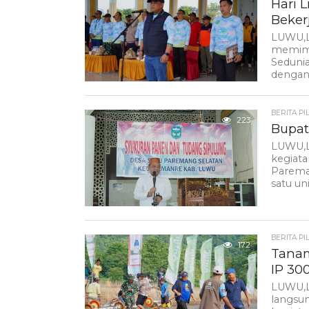
Hari 
Beker
LUWU,L
memimp
Seduni
dengan.
BERITA PI
223
Bupat
LUWU,L
kegiata
Parema
satu unit
BERITA PI
172
Tanam
IP 30
LUWU,L
langsu