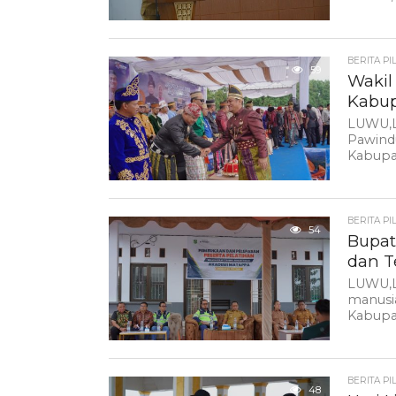
BERITA PI
59
Wakil
Kabup
LUWU,L
Pawindu
Kabupa
BERITA PI
54
Bupat
dan T
LUWU,L
manusia
Kabupa
BERITA PI
48