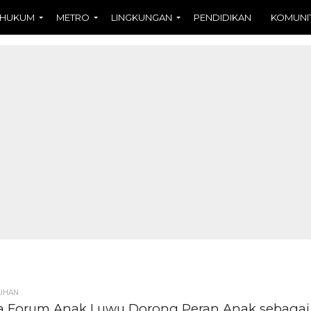
HUKUM
METRO
LINGKUNGAN
PENDIDIKAN
KOMUNI
LIHAN
 Forum Anak Luwu Dorong Peran Anak sebagai