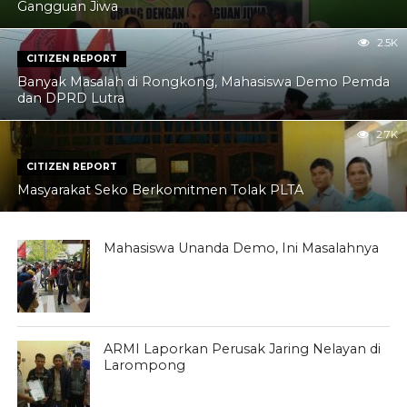
Gangguan Jiwa
2.5K
CITIZEN REPORT
Banyak Masalah di Rongkong, Mahasiswa Demo Pemda
dan DPRD Lutra
2.7K
CITIZEN REPORT
Masyarakat Seko Berkomitmen Tolak PLTA
Mahasiswa Unanda Demo, Ini Masalahnya
ARMI Laporkan Perusak Jaring Nelayan di
Larompong