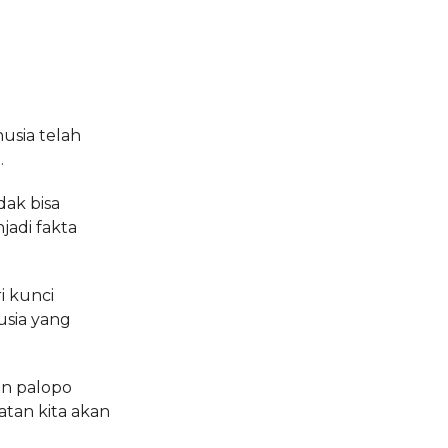
usia telah
.
dak bisa
jadi fakta
i kunci
usia yang
an palopo
gatan kita akan