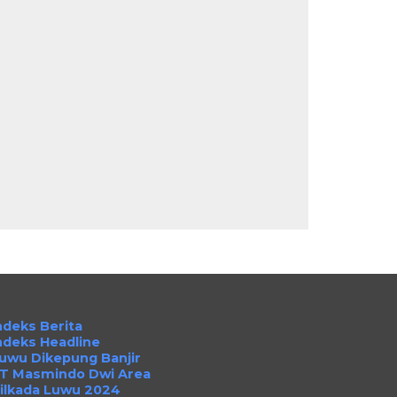
ndeks Berita
ndeks Headline
uwu Dikepung Banjir
T Masmindo Dwi Area
ilkada Luwu 2024