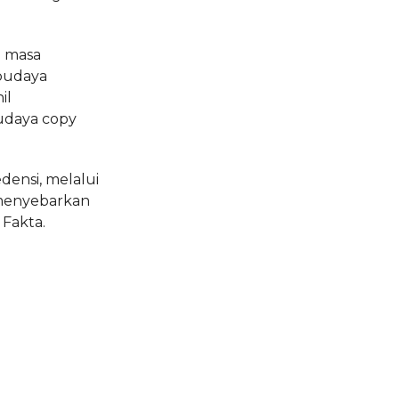
a masa
budaya
il
udaya copy
densi, melalui
menyebarkan
Fakta.