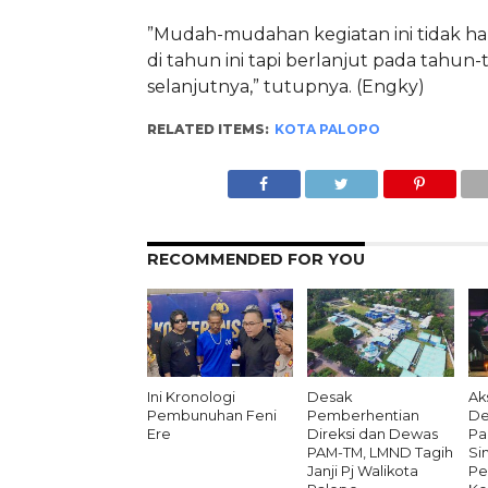
”Mudah-mudahan kegiatan ini tidak ha
di tahun ini tapi berlanjut pada tahun
selanjutnya,” tutupnya. (Engky)
RELATED ITEMS:
KOTA PALOPO
RECOMMENDED FOR YOU
Ini Kronologi
Desak
Aks
Pembunuhan Feni
Pemberhentian
De
Ere
Direksi dan Dewas
Pa
PAM-TM, LMND Tagih
Si
Janji Pj Walikota
Pe