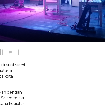
COMMENTS
terasi resmi
atan ini
ca kota
ikan dengan
n Salam selaku
sana kegiatan