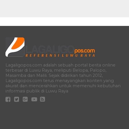
Lagaligopos.com adalah sebuah portal berita online
terbesar di Luwu Raya, meliputi Belopa, Palopo,
Masamba dan Malili. Sejak didirikan tahun 2012,
Lagaligopos.com terus menayangkan konten yang
akurat dan mencerahkan untuk memenuhi kebutuhan
informasi publik di Luwu Raya