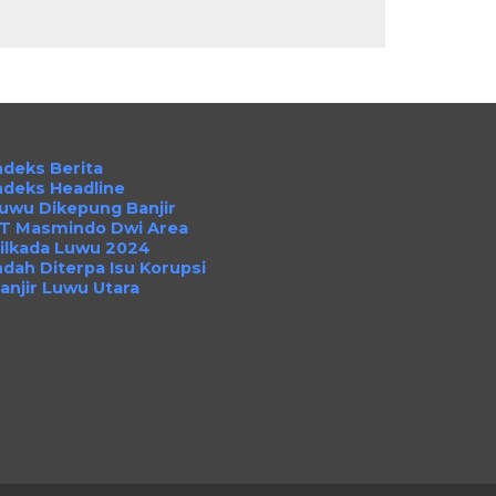
ndeks Berita
ndeks Headline
uwu Dikepung Banjir
T Masmindo Dwi Area
ilkada Luwu 2024
ndah Diterpa Isu Korupsi
anjir Luwu Utara