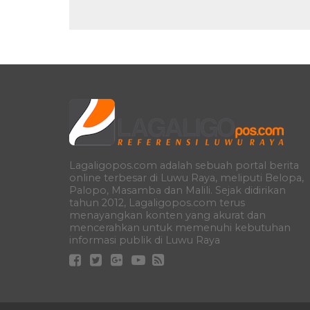
Lagaligopos.com adalah sebuah portal berita
online terbesar di Luwu Raya, meliputi Belopa,
Palopo, Masamba dan Malili. Sejak didirikan
tahun 2012, Lagaligopos.com terus
menayangkan konten yang akurat dan
mencerahkan untuk memenuhi kebutuhan
informasi publik di Luwu Raya