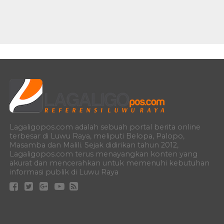
Lagaligopos.com adalah sebuah portal berita online
terbesar di Luwu Raya, meliputi Belopa, Palopo,
Masamba dan Malili. Sejak didirikan tahun 2012,
Lagaligopos.com terus menayangkan konten yang
akurat dan mencerahkan untuk memenuhi kebutuhan
informasi publik di Luwu Raya