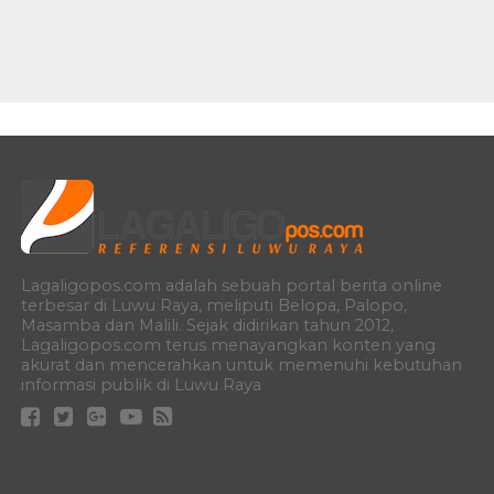
Lagaligopos.com adalah sebuah portal berita online
terbesar di Luwu Raya, meliputi Belopa, Palopo,
Masamba dan Malili. Sejak didirikan tahun 2012,
Lagaligopos.com terus menayangkan konten yang
akurat dan mencerahkan untuk memenuhi kebutuhan
informasi publik di Luwu Raya