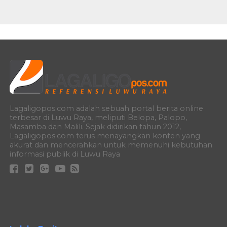
Lagaligopos.com adalah sebuah portal berita online
terbesar di Luwu Raya, meliputi Belopa, Palopo,
Masamba dan Malili. Sejak didirikan tahun 2012,
Lagaligopos.com terus menayangkan konten yang
akurat dan mencerahkan untuk memenuhi kebutuhan
informasi publik di Luwu Raya