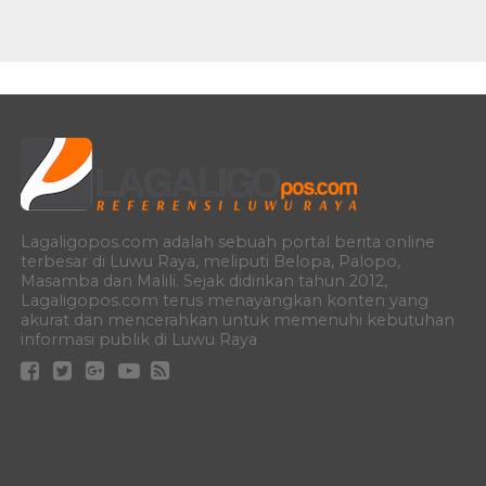
Lagaligopos.com adalah sebuah portal berita online
terbesar di Luwu Raya, meliputi Belopa, Palopo,
Masamba dan Malili. Sejak didirikan tahun 2012,
Lagaligopos.com terus menayangkan konten yang
akurat dan mencerahkan untuk memenuhi kebutuhan
informasi publik di Luwu Raya