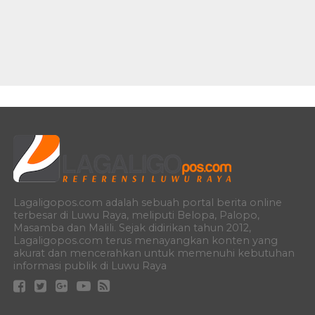
Lagaligopos.com adalah sebuah portal berita online
terbesar di Luwu Raya, meliputi Belopa, Palopo,
Masamba dan Malili. Sejak didirikan tahun 2012,
Lagaligopos.com terus menayangkan konten yang
akurat dan mencerahkan untuk memenuhi kebutuhan
informasi publik di Luwu Raya