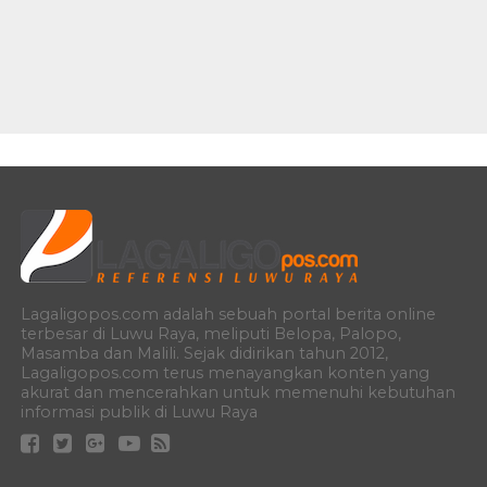
Lagaligopos.com adalah sebuah portal berita online
terbesar di Luwu Raya, meliputi Belopa, Palopo,
Masamba dan Malili. Sejak didirikan tahun 2012,
Lagaligopos.com terus menayangkan konten yang
akurat dan mencerahkan untuk memenuhi kebutuhan
informasi publik di Luwu Raya