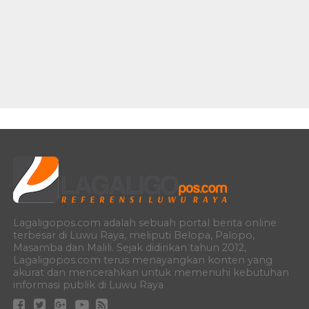
Lagaligopos.com adalah sebuah portal berita online
terbesar di Luwu Raya, meliputi Belopa, Palopo,
Masamba dan Malili. Sejak didirikan tahun 2012,
Lagaligopos.com terus menayangkan konten yang
akurat dan mencerahkan untuk memenuhi kebutuhan
informasi publik di Luwu Raya