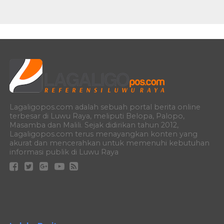
Lagaligopos.com adalah sebuah portal berita online
terbesar di Luwu Raya, meliputi Belopa, Palopo,
Masamba dan Malili. Sejak didirikan tahun 2012,
Lagaligopos.com terus menayangkan konten yang
akurat dan mencerahkan untuk memenuhi kebutuhan
informasi publik di Luwu Raya