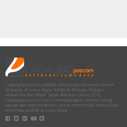
Lagaligopos.com adalah sebuah portal berita online
terbesar di Luwu Raya, meliputi Belopa, Palopo,
Masamba dan Malili. Sejak didirikan tahun 2012,
Lagaligopos.com terus menayangkan konten yang
akurat dan mencerahkan untuk memenuhi kebutuhan
informasi publik di Luwu Raya