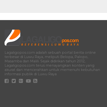
Lagaligopos.com adalah sebuah portal berita online
terbesar di Luwu Raya, meliputi Belopa, Palopo,
Masamba dan Malili. Sejak didirikan tahun 2012,
Lagaligopos.com terus menayangkan konten yang
akurat dan mencerahkan untuk memenuhi kebutuhan
informasi publik di Luwu Raya