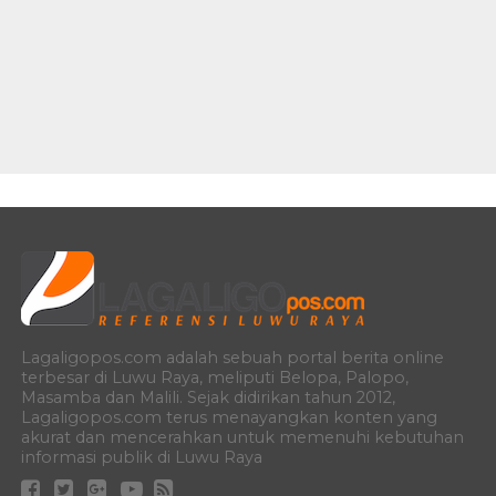
Lagaligopos.com adalah sebuah portal berita online
terbesar di Luwu Raya, meliputi Belopa, Palopo,
Masamba dan Malili. Sejak didirikan tahun 2012,
Lagaligopos.com terus menayangkan konten yang
akurat dan mencerahkan untuk memenuhi kebutuhan
informasi publik di Luwu Raya