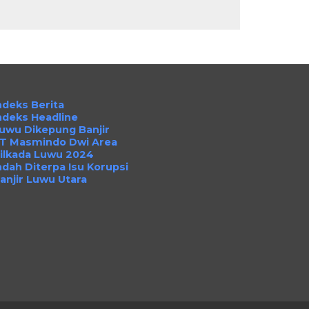
ndeks Berita
ndeks Headline
uwu Dikepung Banjir
T Masmindo Dwi Area
ilkada Luwu 2024
ndah Diterpa Isu Korupsi
anjir Luwu Utara