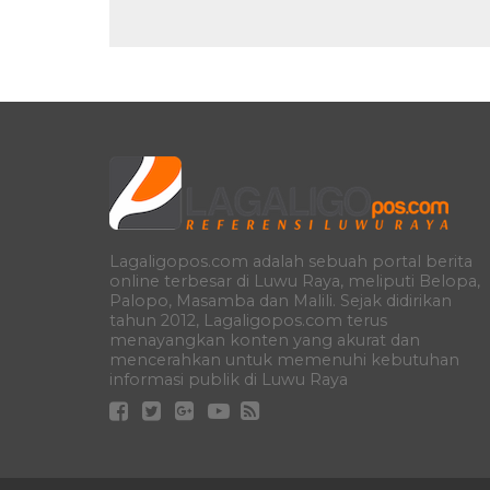
Lagaligopos.com adalah sebuah portal berita
online terbesar di Luwu Raya, meliputi Belopa,
Palopo, Masamba dan Malili. Sejak didirikan
tahun 2012, Lagaligopos.com terus
menayangkan konten yang akurat dan
mencerahkan untuk memenuhi kebutuhan
informasi publik di Luwu Raya