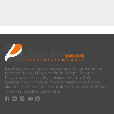
Lagaligopos.com adalah sebuah portal berita online
terbesar di Luwu Raya, meliputi Belopa, Palopo,
Masamba dan Malili. Sejak didirikan tahun 2012,
Lagaligopos.com terus menayangkan konten yang
akurat dan mencerahkan untuk memenuhi kebutuhan
informasi publik di Luwu Raya