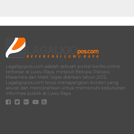
Lagaligopos.com adalah sebuah portal berita online
terbesar di Luwu Raya, meliputi Belopa, Palopo,
Masamba dan Malili. Sejak didirikan tahun 2012,
Lagaligopos.com terus menayangkan konten yang
akurat dan mencerahkan untuk memenuhi kebutuhan
informasi publik di Luwu Raya