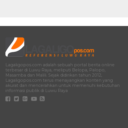
Lagaligopos.com adalah sebuah portal berita online
terbesar di Luwu Raya, meliputi Belopa, Palopo,
Masamba dan Malili. Sejak didirikan tahun 2012,
Lagaligopos.com terus menayangkan konten yang
akurat dan mencerahkan untuk memenuhi kebutuhan
informasi publik di Luwu Raya