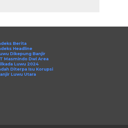
ndeks Berita
ndeks Headline
uwu Dikepung Banjir
T Masmindo Dwi Area
ilkada Luwu 2024
ndah Diterpa Isu Korupsi
anjir Luwu Utara