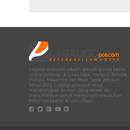
Lagaligopos.com adalah sebuah portal berita
online terbesar di Luwu Raya, meliputi Belopa,
Palopo, Masamba dan Malili. Sejak didirikan
tahun 2012, Lagaligopos.com terus
menayangkan konten yang akurat dan
mencerahkan untuk memenuhi kebutuhan
informasi publik di Luwu Raya