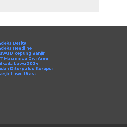
ndeks Berita
ndeks Headline
uwu Dikepung Banjir
T Masmindo Dwi Area
ilkada Luwu 2024
ndah Diterpa Isu Korupsi
anjir Luwu Utara