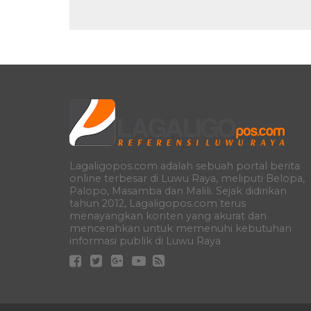
Lagaligopos.com adalah sebuah portal berita
online terbesar di Luwu Raya, meliputi Belopa,
Palopo, Masamba dan Malili. Sejak didirikan
tahun 2012, Lagaligopos.com terus
menayangkan konten yang akurat dan
mencerahkan untuk memenuhi kebutuhan
informasi publik di Luwu Raya