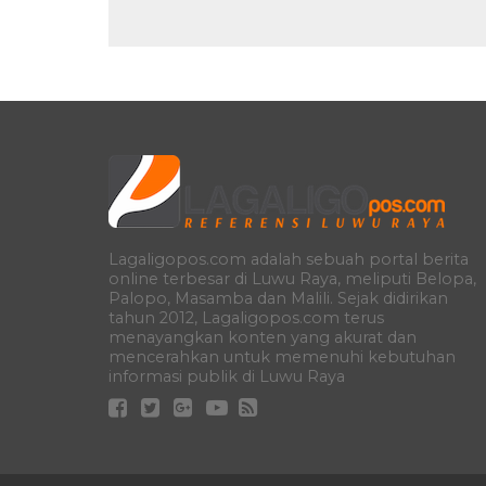
Lagaligopos.com adalah sebuah portal berita
online terbesar di Luwu Raya, meliputi Belopa,
Palopo, Masamba dan Malili. Sejak didirikan
tahun 2012, Lagaligopos.com terus
menayangkan konten yang akurat dan
mencerahkan untuk memenuhi kebutuhan
informasi publik di Luwu Raya