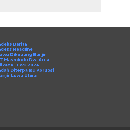
ndeks Berita
ndeks Headline
uwu Dikepung Banjir
T Masmindo Dwi Area
ilkada Luwu 2024
ndah Diterpa Isu Korupsi
anjir Luwu Utara