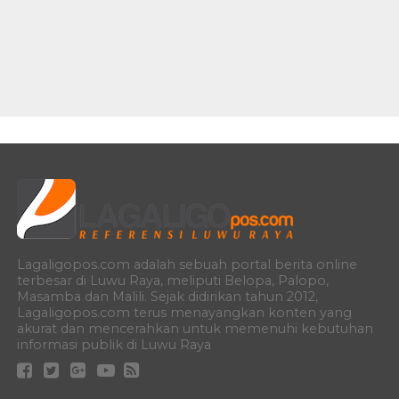
Lagaligopos.com adalah sebuah portal berita online
terbesar di Luwu Raya, meliputi Belopa, Palopo,
Masamba dan Malili. Sejak didirikan tahun 2012,
Lagaligopos.com terus menayangkan konten yang
akurat dan mencerahkan untuk memenuhi kebutuhan
informasi publik di Luwu Raya