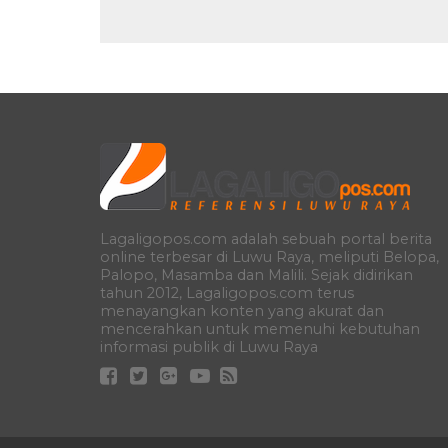
Lagaligopos.com adalah sebuah portal berita
online terbesar di Luwu Raya, meliputi Belopa,
Palopo, Masamba dan Malili. Sejak didirikan
tahun 2012, Lagaligopos.com terus
menayangkan konten yang akurat dan
mencerahkan untuk memenuhi kebutuhan
informasi publik di Luwu Raya