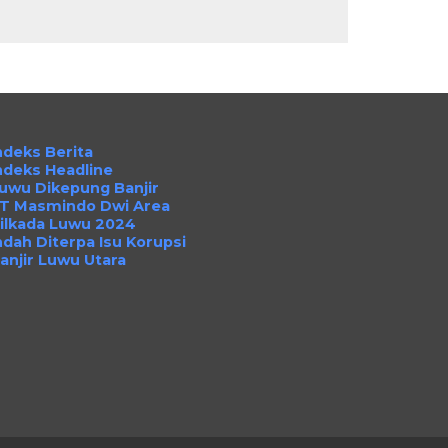
ndeks Berita
ndeks Headline
uwu Dikepung Banjir
T Masmindo Dwi Area
ilkada Luwu 2024
ndah Diterpa Isu Korupsi
anjir Luwu Utara