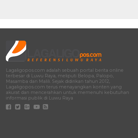
Lagaligopos.com adalah sebuah portal berita online
terbesar di Luwu Raya, meliputi Belopa, Palopo,
Masamba dan Malili. Sejak didirikan tahun 2012,
Lagaligopos.com terus menayangkan konten yang
akurat dan mencerahkan untuk memenuhi kebutuhan
informasi publik di Luwu Raya