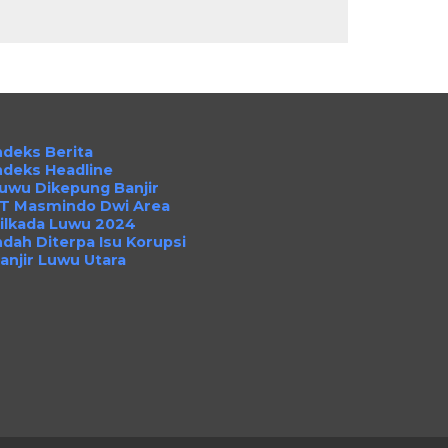
ndeks Berita
ndeks Headline
uwu Dikepung Banjir
T Masmindo Dwi Area
ilkada Luwu 2024
ndah Diterpa Isu Korupsi
anjir Luwu Utara