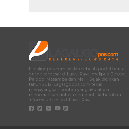
Lagaligopos.com adalah sebuah portal berita
online terbesar di Luwu Raya, meliputi Belopa,
Palopo, Masamba dan Malili. Sejak didirikan
tahun 2012, Lagaligopos.com terus
menayangkan konten yang akurat dan
mencerahkan untuk memenuhi kebutuhan
informasi publik di Luwu Raya