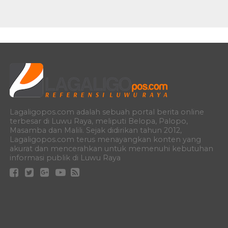
Lagaligopos.com adalah sebuah portal berita online
terbesar di Luwu Raya, meliputi Belopa, Palopo,
Masamba dan Malili. Sejak didirikan tahun 2012,
Lagaligopos.com terus menayangkan konten yang
akurat dan mencerahkan untuk memenuhi kebutuhan
informasi publik di Luwu Raya