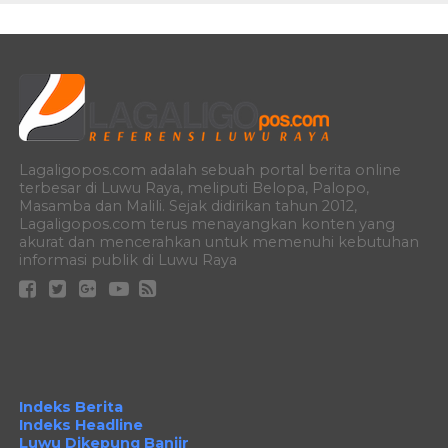
Lagaligopos.com adalah sebuah portal berita online
terbesar di Luwu Raya, meliputi Belopa, Palopo,
Masamba dan Malili. Sejak didirikan tahun 2012,
Lagaligopos.com terus menayangkan konten yang
akurat dan mencerahkan untuk memenuhi kebutuhan
informasi publik di Luwu Raya
Indeks Berita
Indeks Headline
Luwu Dikepung Banjir