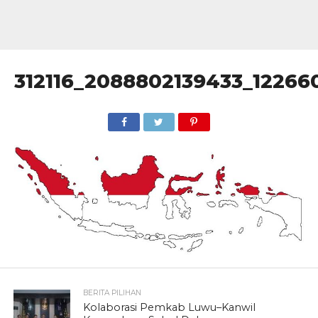
312116_2088802139433_12266
BERITA PILIHAN
Kolaborasi Pemkab Luwu–Kanwil