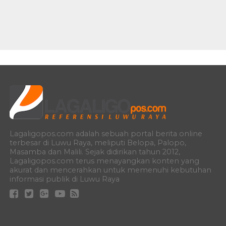
Lagaligopos.com adalah sebuah portal berita online
terbesar di Luwu Raya, meliputi Belopa, Palopo,
Masamba dan Malili. Sejak didirikan tahun 2012,
Lagaligopos.com terus menayangkan konten yang
akurat dan mencerahkan untuk memenuhi kebutuhan
informasi publik di Luwu Raya