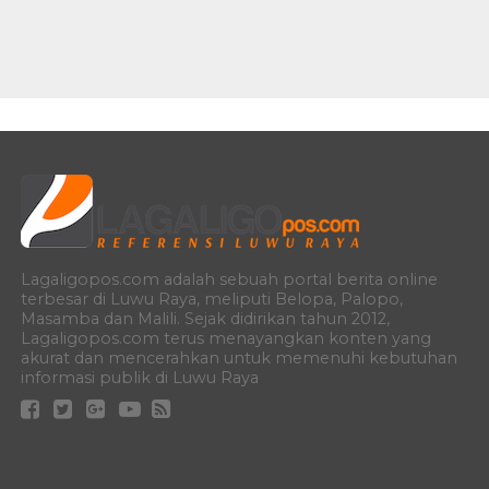
Lagaligopos.com adalah sebuah portal berita online
terbesar di Luwu Raya, meliputi Belopa, Palopo,
Masamba dan Malili. Sejak didirikan tahun 2012,
Lagaligopos.com terus menayangkan konten yang
akurat dan mencerahkan untuk memenuhi kebutuhan
informasi publik di Luwu Raya