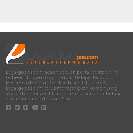
Lagaligopos.com adalah sebuah portal berita online
terbesar di Luwu Raya, meliputi Belopa, Palopo,
Masamba dan Malili. Sejak didirikan tahun 2012,
Lagaligopos.com terus menayangkan konten yang
akurat dan mencerahkan untuk memenuhi kebutuhan
informasi publik di Luwu Raya