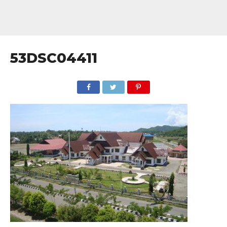
53DSC04411