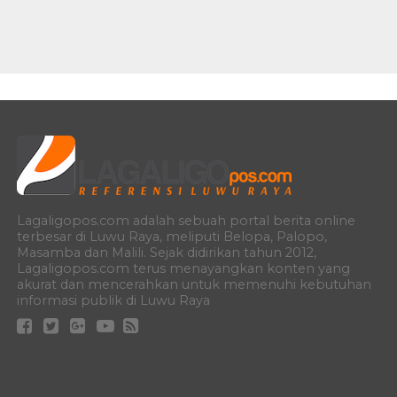
Lagaligopos.com adalah sebuah portal berita online
terbesar di Luwu Raya, meliputi Belopa, Palopo,
Masamba dan Malili. Sejak didirikan tahun 2012,
Lagaligopos.com terus menayangkan konten yang
akurat dan mencerahkan untuk memenuhi kebutuhan
informasi publik di Luwu Raya